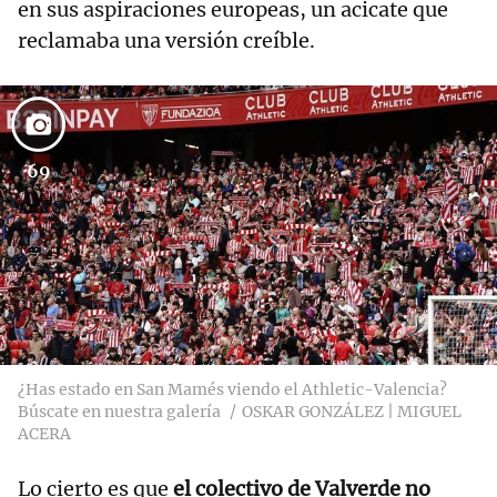
en sus aspiraciones europeas, un acicate que
reclamaba una versión creíble.
69
¿Has estado en San Mamés viendo el Athletic-Valencia?
Búscate en nuestra galería
OSKAR GONZÁLEZ | MIGUEL
ACERA
Lo cierto es que
el colectivo de Valverde no