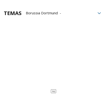
TEMAS
Borussia Dortmund
Ernesto Valverde
Edin Terzic
Andoni Iraola