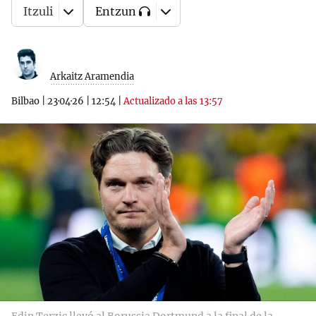
Itzuli
Entzun
Arkaitz Aramendia
Bilbao
|
23·04·26
|
12:54
|
Actualizado a las 13:57