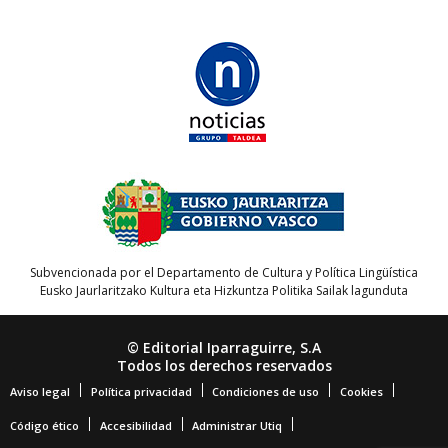
Subvencionada por el Departamento de Cultura y Política Lingüística
Eusko Jaurlaritzako Kultura eta Hizkuntza Politika Sailak lagunduta
© Editorial Iparraguirre, S.A
Todos los derechos reservados
Aviso legal
Política privacidad
Condiciones de uso
Cookies
Código ético
Accesibilidad
Administrar Utiq