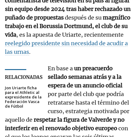
comentarista de televisión en su país al figurar
sin equipo desde 2024 tras haber rechazado un
puñado de propuestas
después de su
magnífico
trabajo en el Borussia Dortmund, el club de su
vida
, es la apuesta de Uriarte, recientemente
reelegido presidente sin necesidad de acudir a
las urnas
.
En base a
un preacuerdo
sellado semanas atrás y a la
RELACIONADAS
espera de un anuncio oficial
Jon Uriarte ficha
para el Athletic al
por parte del club que podría
expresidente de la
Federación Vasca
retratarse hasta el término del
de Fútbol
curso, estrategia motivada por
aquello de
respetar la figura de Valverde y no
interferir en el renovado objetivo europeo
con
el que los leones encaran las seis últimas