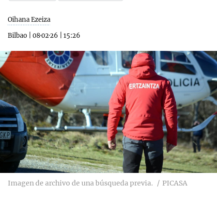
Oihana Ezeiza
Bilbao
|
08·02·26
|
15:26
Imagen de archivo de una búsqueda previa.
PICASA