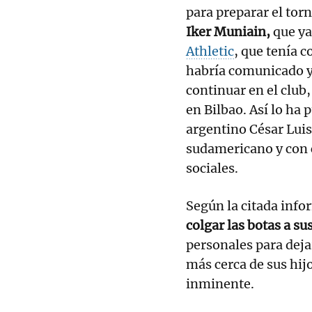
para preparar el tor
Iker Muniain,
que ya
Athletic
, que tenía 
habría comunicado ya
continuar en el club,
en Bilbao. Así lo ha 
argentino César Lui
sudamericano y con 
sociales.
Según la citada info
colgar las botas a su
personales para deja
más cerca de sus hijo
inminente.