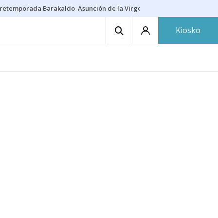
retemporada Barakaldo
Asunción de la Virgen
Casa Targaryen
Gazt
Kiosko