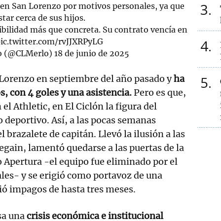
3
 en San Lorenzo por motivos personales, ya que
tar cerca de sus hijos.
osibilidad más que concreta. Su contrato vencía en
ic.twitter.com/rvJJXRPyLG
4
lo (@CLMerlo)
18 de junio de 2025
 Lorenzo en septiembre del año pasado y
ha
5
s, con 4 goles y una asistencia.
Pero es que,
el Athletic, en El Ciclón la figura del
o deportivo. Así, a las pocas semanas
 brazalete de capitán. Llevó la ilusión a las
egain, lamentó quedarse a las puertas de la
o Apertura -el equipo fue eliminado por el
les- y se erigió como portavoz de una
ió impagos de hasta tres meses.
sa una
crisis económica e institucional