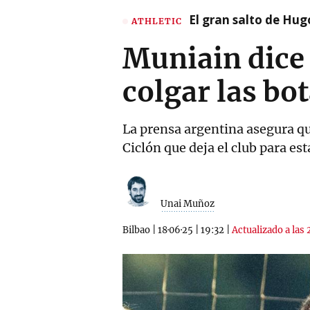
El gran salto de Hug
ATHLETIC
Muniain dice 
colgar las bo
La prensa argentina asegura que
Ciclón que deja el club para est
Unai Muñoz
Bilbao
|
18·06·25
|
19:32
|
Actualizado a las 