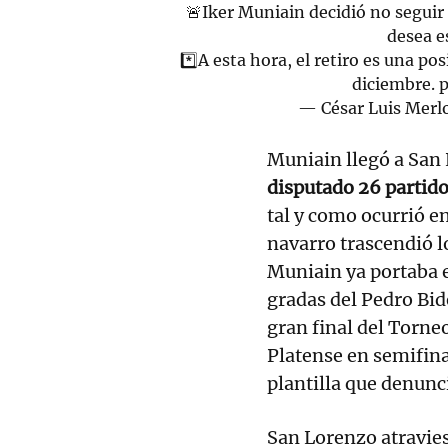
🚨Iker Muniain decidió no seguir
desea es
*️⃣A esta hora, el retiro es una p
diciembre.
p
— César Luis Mer
Muniain llegó a San
disputado 26 partido
tal y como ocurrió en 
navarro trascendió l
Muniain ya portaba el
gradas del Pedro Bid
gran final del Torne
Platense en semifina
plantilla que denunc
San Lorenzo atravie