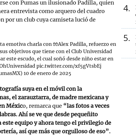
rse con Pumas un ilusionado Padilla, quien
4
mera entrevista como arquero del cuadro
 por un club cuya camiseta lució de
5
 emotiva charla con 🧤Alex Padilla, refuerzo en
 sus objetivos que tiene con el Club Universidad
ar este escudo, el cual soñó desde niño estar en
OhUniversidad
pic.twitter.com/xf5gVtsbEj
PumasMX)
10 de enero de 2025
tografía suya en el móvil con la
as, el zarauztarra, de madre mexicana y
 en Méxic
o, remarca que
“las fotos a veces
labras. Ahí se ve que desde pequeñito
 este equipo y ahora tengo el privilegio de
rtería, así que más que orgulloso de eso”.