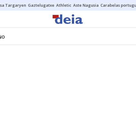
sa Targaryen
Gaztelugatxe
Athletic
Aste Nagusia
Carabelas portug
NO