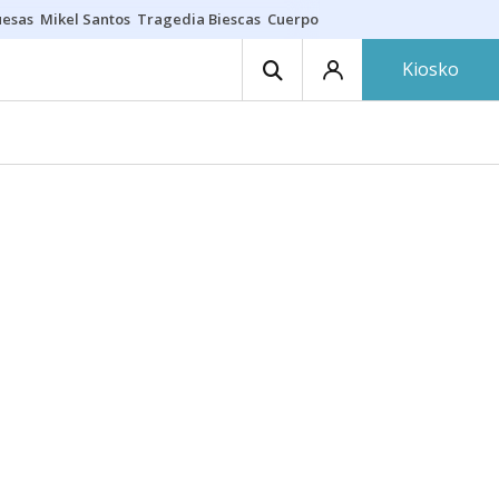
uesas
Mikel Santos
Tragedia Biescas
Cuerpo ría
Inmigración Bizkaia
Kiosko