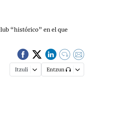
lub “histórico” en el que
0
Itzuli
Entzun