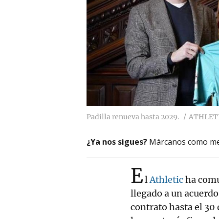
Padilla renueva hasta 2029.
ATHLET
¿Ya nos sigues?
Márcanos como me
E
l
Athletic
ha comun
llegado a un acuerdo
contrato hasta el 30