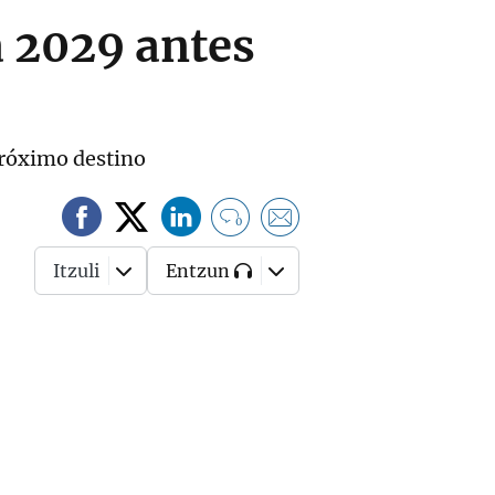
a 2029 antes
 próximo destino
0
Itzuli
Entzun