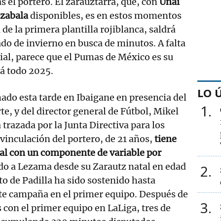
s el portero. El zarauztarra, que, con
Unai
ezabala
disponibles, es en estos momentos
de la primera plantilla rojiblanca, saldrá
do de invierno en busca de minutos. A falta
ial, parece que el Pumas de México es su
á todo 2025.
LO 
mado esta tarde en Ibaigane en presencia del
1
te, y del director general de Fútbol, Mikel
 trazada por la Junta Directiva para los
 vinculación del portero, de 21 años,
tiene
ial con un componente de variable por
do a Lezama desde su Zarautz natal en edad
2
to de Padilla ha sido sostenido hasta
nte campaña en el primer equipo. Después de
3
 con el primer equipo en LaLiga, tres de