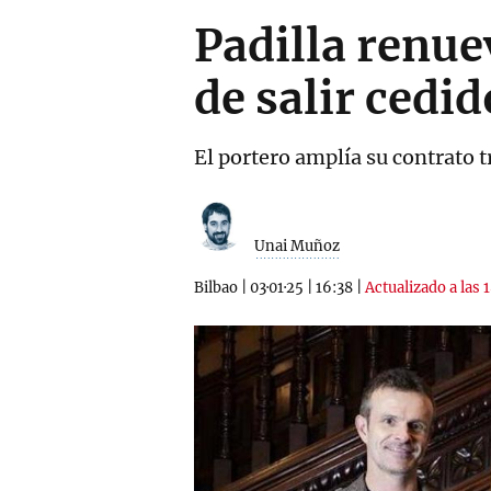
Padilla renue
de salir cedid
El portero amplía su contrato 
Unai Muñoz
Bilbao
|
03·01·25
|
16:38
|
Actualizado a las 