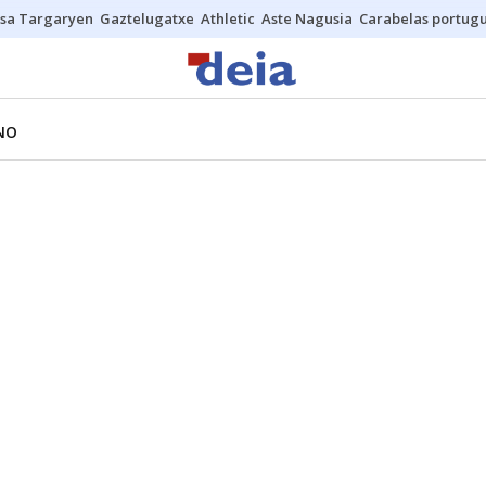
sa Targaryen
Gaztelugatxe
Athletic
Aste Nagusia
Carabelas portug
NO