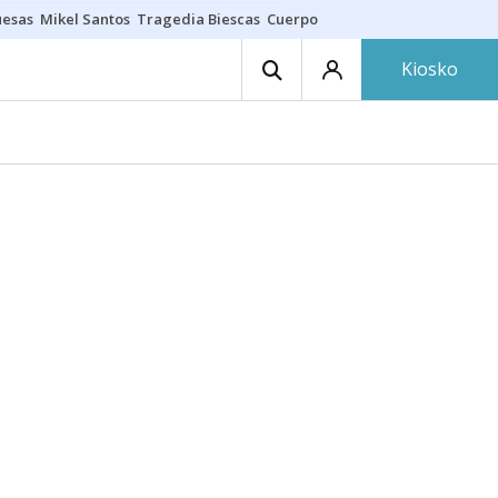
uesas
Mikel Santos
Tragedia Biescas
Cuerpo ría
Inmigración Bizkaia
Kiosko