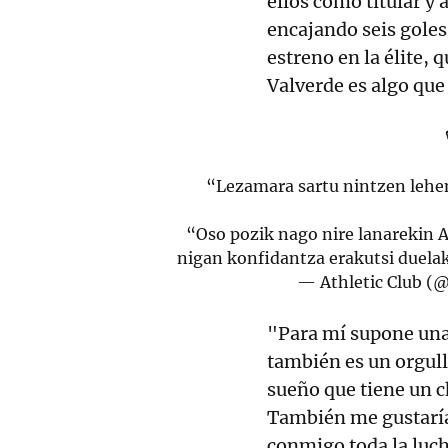
ellos como titular 
encajando seis goles
estreno en la élite, 
Valverde es algo qu
“Lezamara sartu nintzen lehe
“Oso pozik nago nire lanarekin A
nigan konfidantza erakutsi duela
— Athletic Club (
"Para mí supone una
también es un orgullo
sueño que tiene un c
También me gustaría
conmigo toda la luc