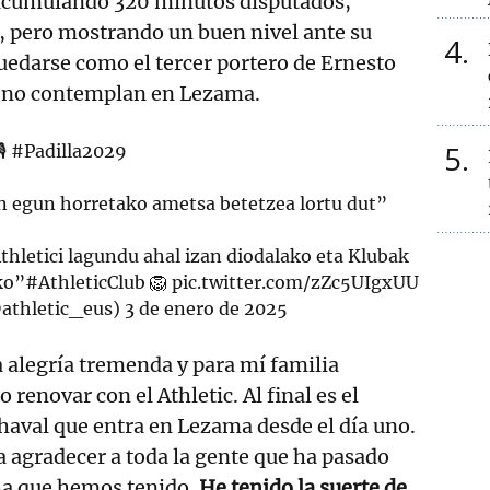
y acumulando 320 minutos disputados,
, pero mostrando un buen nivel ante su
4
quedarse como el tercer portero de Ernesto
e no contemplan en Lezama.
5
🎙️
#Padilla2029
n egun horretako ametsa betetzea lortu dut”
thletici lagundu ahal izan diodalako eta Klubak
ko”
#AthleticClub
🦁
pic.twitter.com/zZc5UIgxUU
@athletic_eus)
3 de enero de 2025
 alegría tremenda y para mí familia
 renovar con el Athletic. Al final es el
haval que entra en Lezama desde el día uno.
 agradecer a toda la gente que ha pasado
ha que hemos tenido.
He tenido la suerte de