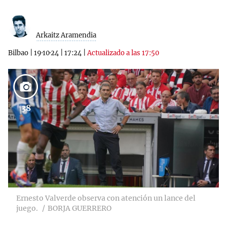
Arkaitz Aramendia
Bilbao
|
19·10·24
|
17:24
|
Actualizado a las 17:50
38
Ernesto Valverde observa con atención un lance del
juego.
BORJA GUERRERO