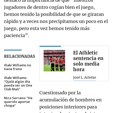
destacó la importancia de que “nuestros
jugadores de dentro cogían bien el juego,
hemos tenido la posibilidad de que se giraran
rápido y a veces nos precipitamos un poco en el
juego, pero esta vez hemos tenido más
paciencia”.
El Athletic
RELACIONADAS
sentencia en
solo media
Iñaki Williams no
hora
tiene freno
Iñaki Williams:
José L. Artetxe
“Ojalá algún día
pueda ser un One
Club Man”
Cuestionado por la
Nico Serrano: “He
acumulación de hombres en
querido aportar
chispa”
posiciones interiores para