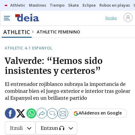
Athletic
Mastines
Tiempo
Skate
Eclipse
Robos en playas
Kiosko
ATHLETIC
ATHLETIC FEMENINO
ATHLETIC 4-1 ESPANYOL
Valverde: “Hemos sido
insistentes y certeros”
El entrenador rojiblanco subraya la importancia de
combinar bien el juego exterior e interior tras golear
al Espanyol en un brillante partido
Añádenos en Google
0
Itzuli
Entzun