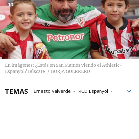
10
En imágenes: ¿Estás en San Mamés viendo el Athletic-
Espanyol? Búscate
BORJA GUERRERO
TEMAS
Ernesto Valverde
RCD Espanyol
LaLiga EA Sports