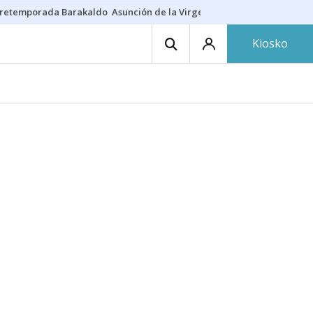
retemporada Barakaldo
Asunción de la Virgen
Casa Targaryen
Gazt
Kiosko