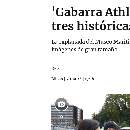
'Gabarra Athl
tres históric
La explanada del Museo Maríti
imágenes de gran tamaño
Deia
Bilbao
|
20·09·24
|
17:18
6