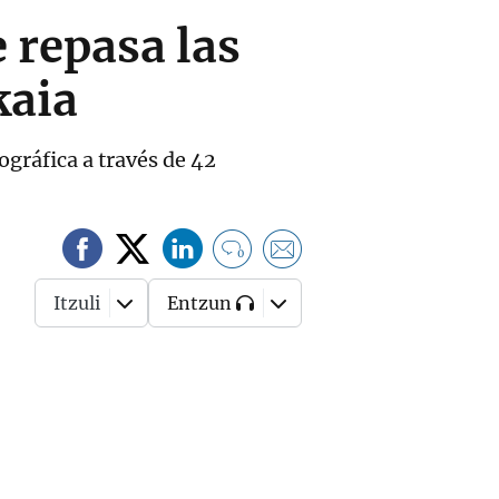
e repasa las
kaia
gráfica a través de 42
0
Itzuli
Entzun