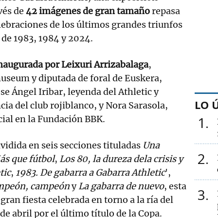
avés de
42 imágenes de gran tamaño
repasa
elebraciones de los últimos grandes triunfos
s de 1983, 1984 y 2024.
naugurada por Leixuri Arrizabalaga
,
useum y diputada de foral de Euskera,
se Ángel Iribar, leyenda del Athletic y
LO 
cia del club rojiblanco, y Nora Sarasola,
cial en la Fundación BBK.
1
vidida en seis secciones tituladas
Una
2
ás que fútbol
,
Los 80, la dureza dela crisis y
tic
,
1983. De gabarra a Gabarra Athletic
',
mpeón, campeón
y
La gabarra de nuevo
, esta
3
 gran fiesta celebrada en torno a la ría del
de abril por el último título de la Copa.