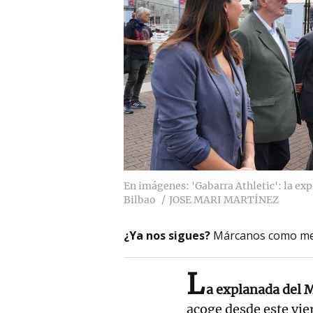
En imágenes: 'Gabarra Athletic': la exp
Bilbao
JOSE MARI MARTÍNEZ
¿Ya nos sigues?
Márcanos como me
L
a explanada del
acoge desde este vi