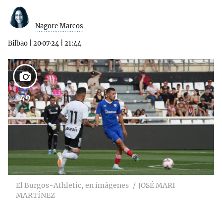
Nagore Marcos
Bilbao
|
20·07·24
|
21:44
49
El Burgos-Athletic, en imágenes
JOSÉ MARI
MARTÍNEZ