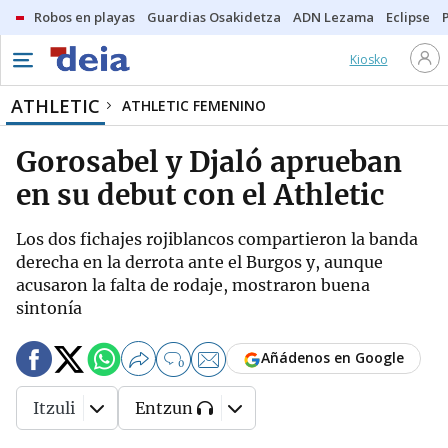
Robos en playas
Guardias Osakidetza
ADN Lezama
Eclipse
Kiosko
ATHLETIC
ATHLETIC FEMENINO
Gorosabel y Djaló aprueban
en su debut con el Athletic
Los dos fichajes rojiblancos compartieron la banda
derecha en la derrota ante el Burgos y, aunque
acusaron la falta de rodaje, mostraron buena
sintonía
Añádenos en Google
0
Itzuli
Entzun