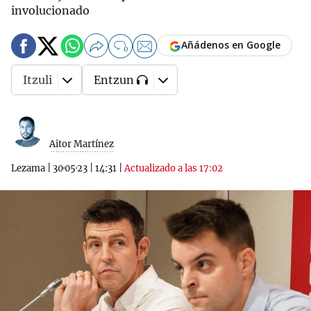
involucionado
Añádenos en Google
0
Itzuli
Entzun
Aitor Martínez
Lezama
|
30·05·23
|
14:31
|
Actualizado a las 17:02