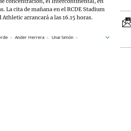
 de concentración, el Intercontinental, en
ras. La cita de mañana en el RCDE Stadium
l Athletic arrancará a las 16.15 horas.
erde
Ander Herrera
Unai Simón
o
Malcom Adu Ares