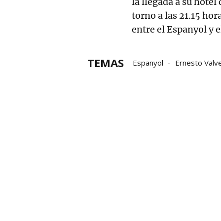
la llegada a su hotel
torno a las 21.15 ho
entre el Espanyol y e
TEMAS
Espanyol
Ernesto Valv
Iñigo Lekue
Jon Morcill