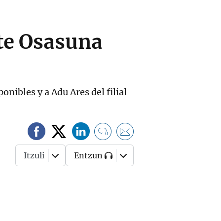
nte Osasuna
onibles y a Adu Ares del filial
0
Itzuli
Entzun