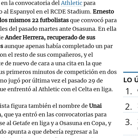
en la convocatoria del
Athletic
para
do al Espanyol en el RCDE Stadium.
Ernesto
 los mismos 22 futbolistas
que convocó para
ales del pasado martes ante Osasuna. En ella
de
Ander Herrera, recuperado de sus
es
aunque apenas había completado un par
n el resto de sus compañeros, y el
e de nuevo de cara a una cita en la que
sus primeros minutos de competición en dos
LO 
ino jugó por última vez el pasado 29 de
1
e enfrentó al Athletic con el Celta en liga.
2
lista figura también el nombre de
Unai
n
, que ya entró en las convocatorias para
3
e al Getafe en liga y a Osasuna en Copa, y
do apunta a que debería regresar a la