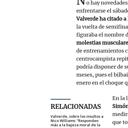
N
o hay novedades 
enfrentarse el sába
Valverde ha citado a
la vuelta de semifin
figuraba el nombre 
molestias muscular
de entrenamientos co
centrocampista repit
podría disponer de 
meses, pues el bilba
enero en el choque qu
En la 
RELACIONADAS
Simó
medirs
Valverde, sobre los insultos a
Nico Williams: “Responden
que to
más a la bajeza moral de la