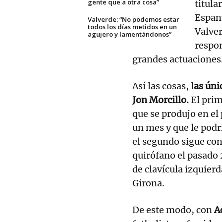
gente que a otra cosa”
titula
Espany
Valverde: “No podemos estar
todos los días metidos en un
Valver
agujero y lamentándonos”
respon
grandes actuaciones
Así las cosas, l
as úni
Jon Morcillo.
El prim
que se produjo en el
un mes y que le podr
el segundo sigue con
quirófano el pasado 
de clavícula izquierd
Girona.
De este modo, con
A