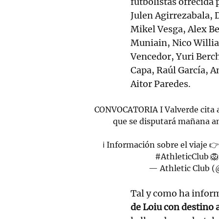
futbolistas ofrecida 
Julen Agirrezabala, 
Mikel Vesga, Alex Be
Muniain, Nico Willi
Vencedor, Yuri Berch
Capa, Raúl García, A
Aitor Paredes.
CONVOCATORIA I Valverde cita a
que se disputará mañana a
ℹ️ Información sobre el viaje 
#AthleticClub

— Athletic Club 
Tal y como ha inform
de Loiu con destino 