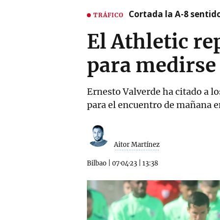
Cortada la A-8 sentid
TRÁFICO
El Athletic r
para medirse
Ernesto Valverde ha citado a los
para el encuentro de mañana 
Aitor Martínez
Bilbao
|
07·04·23
|
13:38