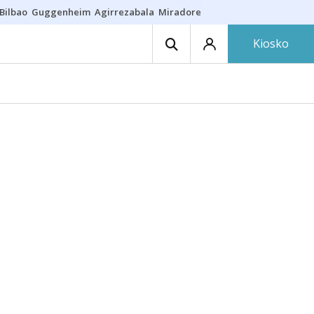
Bilbao
Guggenheim
Agirrezabala
Miradores en Bilbao
Arrese
Sequí
Kiosko