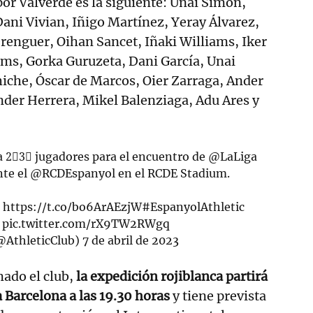
por Valverde es la siguiente: Unai Simón,
Dani Vivian, Iñigo Martínez, Yeray Álvarez,
renguer, Oihan Sancet, Iñaki Williams, Iker
ams, Gorka Guruzeta, Dani García, Unai
iche, Óscar de Marcos, Oier Zarraga, Ander
nder Herrera, Mikel Balenziaga, Adu Ares y
 2⃣3⃣ jugadores para el encuentro de
@LaLiga
nte el
@RCDEspanyol
en el RCDE Stadium.

https://t.co/bo6ArAEzjW
#EspanyolAthletic

pic.twitter.com/rX9TW2RWgq
(@AthleticClub)
7 de abril de 2023
ado el club,
la expedición rojiblanca partirá
a Barcelona a las 19.30 horas
y tiene prevista