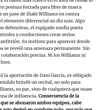
e el balón más franco en el área de Oblak lo
 en postura forzada para libre de marca
os un pase de Iñaki Williams en contra
el elemento diferencial un día más. Algo
as defensivas, el espigado media punta
ntroles y conducciones crear serios
anfitrión. Su instinto para aparecer donde
spa se reveló una amenaza permanente. Sin
 colaboración precisa. Ni los Williams ni
finos.
tó la aportación de Dani García, es obligado
Reinildo brindó un recital, no solo para
lliams, su par, sino de cualquiera que osase
ona de influencia.
Consecuencia de la
a que se abonaron ambos equipos, cabe
r acto derivó en combate nulo, por más que