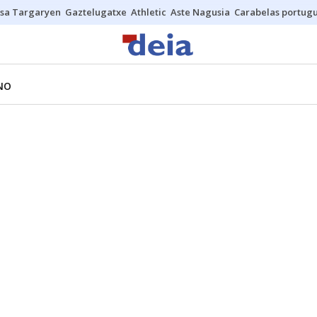
sa Targaryen
Gaztelugatxe
Athletic
Aste Nagusia
Carabelas portug
NO