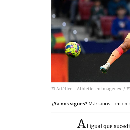
El Atlético - Athletic, en imágenes
E
¿Ya nos sigues?
Márcanos como me
A
l igual que suce