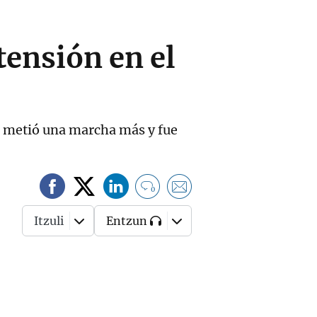
 tensión en el
co metió una marcha más y fue
0
Itzuli
Entzun