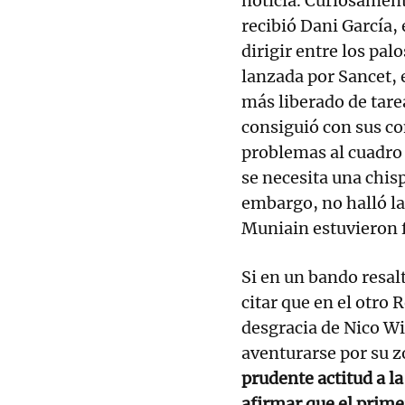
noticia. Curiosament
recibió Dani García,
dirigir entre los pal
lanzada por Sancet, 
más liberado de tare
consiguió con sus co
problemas al cuadro 
se necesita una chi
embargo, no halló la
Muniain estuvieron 
Si en un bando resal
citar que en el otro 
desgracia de Nico Wi
aventurarse por su z
prudente actitud a l
afirmar que el prime