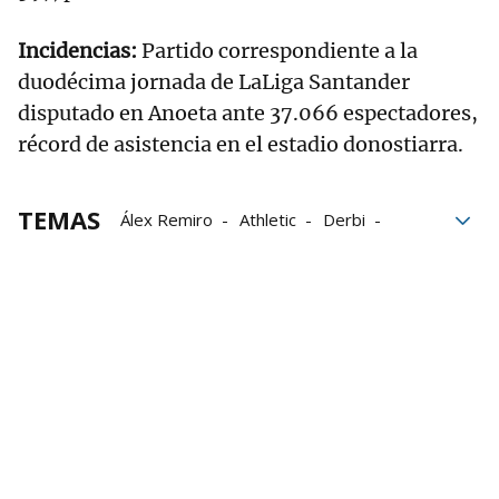
Incidencias:
Partido correspondiente a la
duodécima jornada de LaLiga Santander
disputado en Anoeta ante 37.066 espectadores,
récord de asistencia en el estadio donostiarra.
TEMAS
Álex Remiro
Athletic
Derbi
Iker Muniain
Iñigo Lekue
Iñigo Martínez
Mikel Merino
Real Sociedad