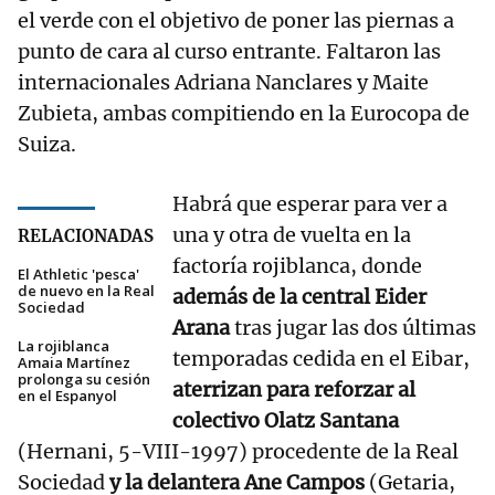
el verde con el objetivo de poner las piernas a
punto de cara al curso entrante. Faltaron las
internacionales Adriana Nanclares y Maite
Zubieta, ambas compitiendo en la Eurocopa de
Suiza.
Habrá que esperar para ver a
una y otra de vuelta en la
RELACIONADAS
factoría rojiblanca, donde
El Athletic 'pesca'
de nuevo en la Real
además de la central Eider
Sociedad
Arana
tras jugar las dos últimas
La rojiblanca
temporadas cedida en el Eibar,
Amaia Martínez
prolonga su cesión
aterrizan para reforzar al
en el Espanyol
colectivo Olatz Santana
(Hernani, 5-VIII-1997) procedente de la Real
Sociedad
y la delantera Ane Campos
(Getaria,