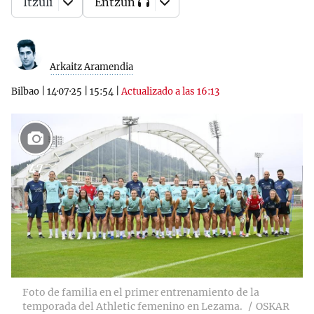
Itzuli
Entzun
Arkaitz Aramendia
Bilbao
|
14·07·25
|
15:54
|
Actualizado a las 16:13
47
Foto de familia en el primer entrenamiento de la
temporada del Athletic femenino en Lezama.
OSKAR