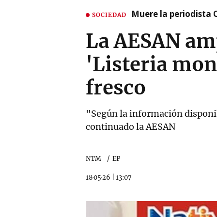
Muere la periodista 
SOCIEDAD
La AESAN ampl
'Listeria mon
fresco
"Según la información disponibl
continuado la AESAN
NTM
EP
18·05·26
|
13:07