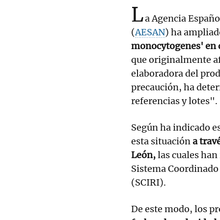
L
a Agencia Españo
(
AESAN
) ha ampliad
monocytogenes' en q
que originalmente af
elaboradora del prod
precaución, ha deter
referencias y lotes".
Según ha indicado e
esta situación
a travé
León,
las cuales han
Sistema Coordinado 
(SCIRI).
De este modo, los p