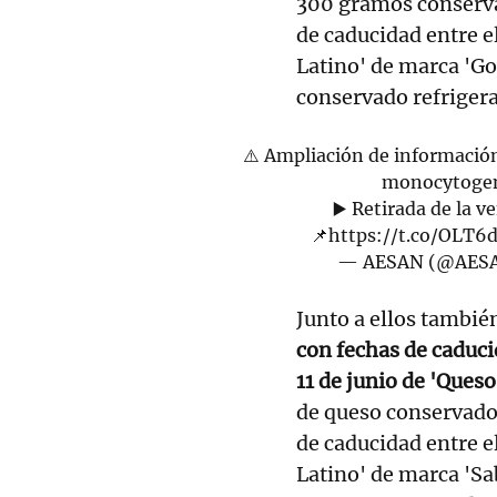
300 gramos conservad
de caducidad entre el
Latino' de marca 'Go
conservado refriger
⚠️ Ampliación de información 
monocytogene
▶️ Retirada de la v
📌
https://t.co/OLT6
— AESAN (@AES
Junto a ellos tambié
con fechas de caduci
11 de junio de 'Ques
de queso conservado 
de caducidad entre el
Latino' de marca 'Sa