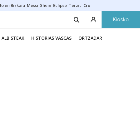
do en Bizkaia
Messi
Shein
Eclipse
Terzic
Cruz Gorbeia
Guía Macarfi
Kiosko
ALBISTEAK
HISTORIAS VASCAS
ORTZADAR