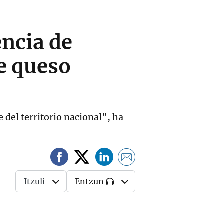
encia de
e queso
 del territorio nacional", ha
Itzuli
Entzun