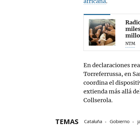
africana
.
Radio
miles
millo
NTM
En declaraciones rea
Torreferrussa, en Sa
coordina el disposit
extienda más allá de
Collserola.
TEMAS
Cataluña
Gobierno
j