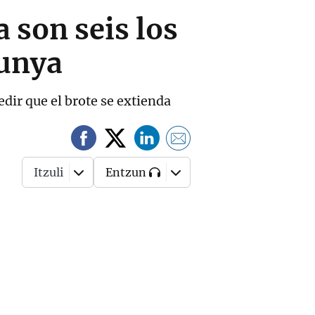
 son seis los
lunya
edir que el brote se extienda
Itzuli
Entzun