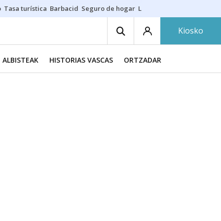
o
Tasa turística
Barbacid
Seguro de hogar
Lío Athletic-Osasuna
Mast
Kiosko
ALBISTEAK
HISTORIAS VASCAS
ORTZADAR