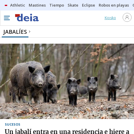
Athletic
Mastines
Tiempo
Skate
Eclipse
Robos en playas
Kiosko
JABALÍES
SUCESOS
Un jabalí entra en una residencia e hiere a