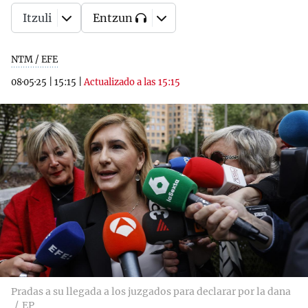
Itzuli
Entzun
NTM / EFE
08·05·25
|
15:15
|
Actualizado a las 15:15
Pradas a su llegada a los juzgados para declarar por la dana
EP