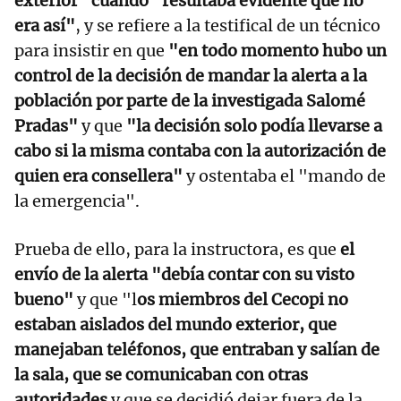
exterior" cuando "resultaba evidente que no
era así"
, y se refiere a la testifical de un técnico
para insistir en que
"en todo momento hubo un
control de la decisión de mandar la alerta a la
población por parte de la investigada Salomé
Pradas"
y que
"la decisión solo podía llevarse a
cabo si la misma contaba con la autorización de
quien era consellera"
y ostentaba el "mando de
la emergencia".
Prueba de ello, para la instructora, es que
el
envío de la alerta "debía contar con su visto
bueno"
y que "l
os miembros del Cecopi no
estaban aislados del mundo exterior, que
manejaban teléfonos, que entraban y salían de
la sala, que se comunicaban con otras
autoridades
y que se decidió dejar fuera de la