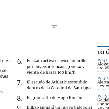
LO 
6
19:31
 Terzic
Euskadi activa el aviso amarillo
Alokai
por lluvias intensas, granizo y
eraiki
e se
viento de hasta 100 km/h
ones
19:30
7
El escudo de Athletic escondido
Alerta
"extr
dentro de la Catedral de Santiago
es
19:15
8
El gran salto de Hugo Rincón
Galda
abono
9
Bilbao sumará un nuevo bidegorri
2027