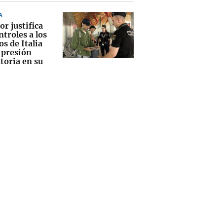
A
or justifica
ntroles a los
os de Italia
 presión
toria en su