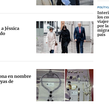
POLÍTIC
Interi
los co
viajer
por la
 a Jéssica
migra
ldo
país
sona en nombre
oyas de