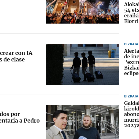
Aloka
54 et
eraik
Elorr
BIZKAIA
Alerta
crear con IA
de in
 de clase
"extr
Bizkai
eclips
BIZKAIA
Galda
kirol
ados por
abono
murri
ntaría a Pedro
2027