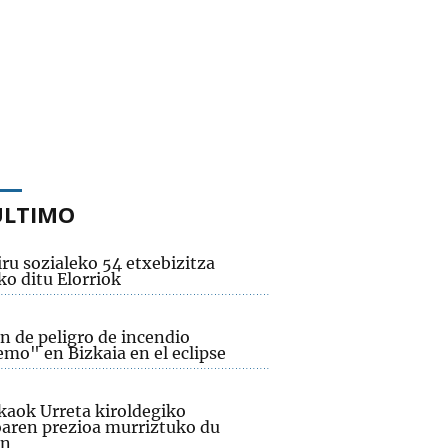
ÚLTIMO
ru sozialeko 54 etxebizitza
ko ditu Elorriok
n de peligro de incendio
emo" en Bizkaia en el eclipse
kaok Urreta kiroldegiko
aren prezioa murriztuko du
an