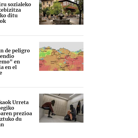
iru sozialeko
xebizitza
iko ditu
iok
n de peligro
cendio
emo" en
a en el
e
kaok Urreta
degiko
aren prezioa
ztuko du
an