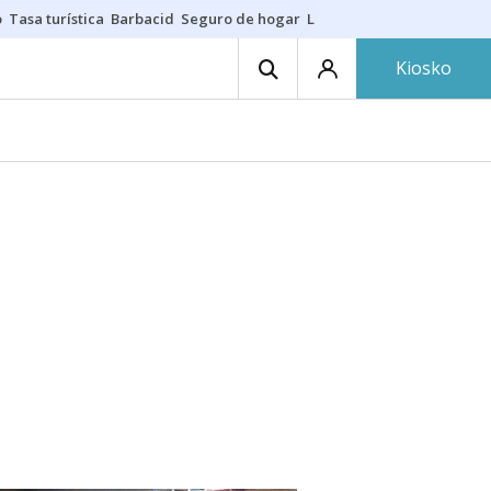
o
Tasa turística
Barbacid
Seguro de hogar
Lío Athletic-Osasuna
Mast
Kiosko