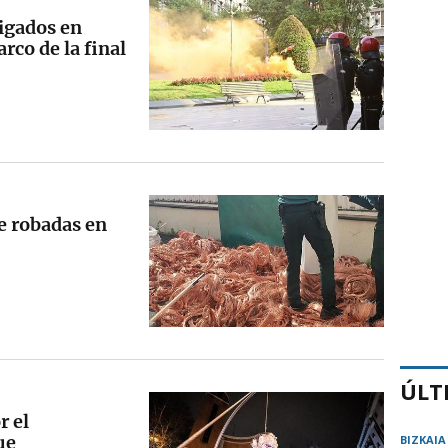
tigados en
rco de la final
e robadas en
ÚLT
r el
ue
BIZKAIA