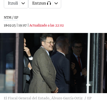
Itzuli
Entzun
NTM / EP
18·02·25
|
19:07
|
Actualizado a las 22:02
El Fiscal General del Estado, Álvaro García Ortiz
EP