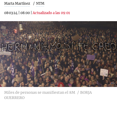
Marta Martínez
NTM
08·03·24
|
08:00
|
Actualizado a las 09:01
Miles de personas se manifiestan el 8M
BORJA
GUERRERO