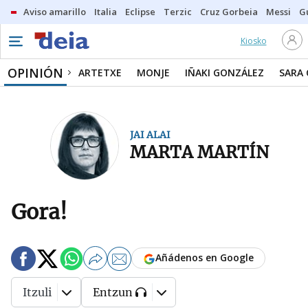
Aviso amarillo
Italia
Eclipse
Terzic
Cruz Gorbeia
Messi
G
Kiosko
OPINIÓN
ARTETXE
MONJE
IÑAKI GONZÁLEZ
SARA
JAI ALAI
MARTA MARTÍN
Gora!
Añádenos en Google
Itzuli
Entzun