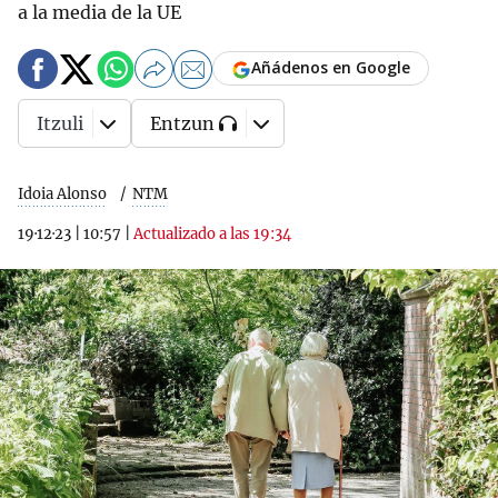
a la media de la UE
Añádenos en Google
Itzuli
Entzun
Idoia Alonso
NTM
19·12·23
|
10:57
|
Actualizado a las 19:34