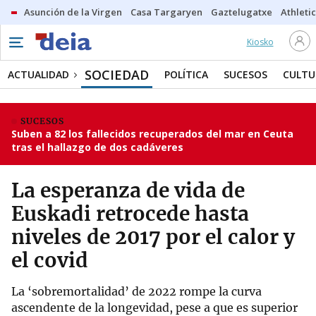
Asunción de la Virgen
Casa Targaryen
Gaztelugatxe
Athletic
Kiosko
SOCIEDAD
ACTUALIDAD
POLÍTICA
SUCESOS
CULTU
SUCESOS
Suben a 82 los fallecidos recuperados del mar en Ceuta
tras el hallazgo de dos cadáveres
La esperanza de vida de
Euskadi retrocede hasta
niveles de 2017 por el calor y
el covid
La ‘sobremortalidad’ de 2022 rompe la curva
ascendente de la longevidad, pese a que es superior