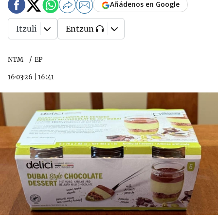
Añádenos en Google
Itzuli
Entzun
NTM
EP
16·03·26
|
16:41