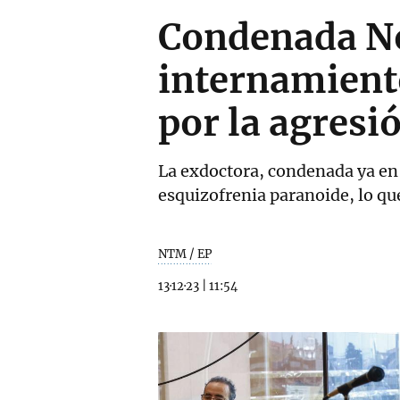
Condenada No
internamiento
por la agresi
La exdoctora, condenada ya en
esquizofrenia paranoide, lo qu
NTM / EP
13·12·23
|
11:54