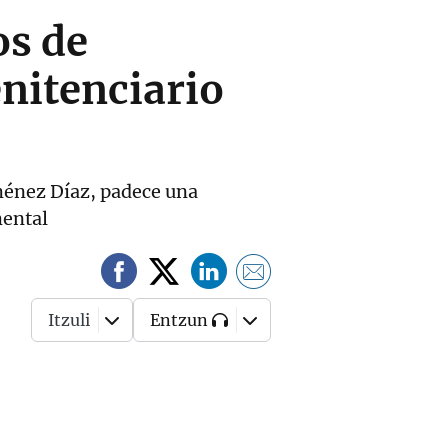
os de
nitenciario
ménez Díaz, padece una
mental
Itzuli
Entzun