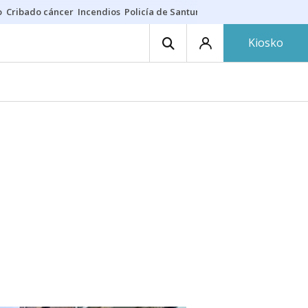
o
Cribado cáncer
Incendios
Policía de Santurtzi
Aeropuerto de Bilba
Kiosko