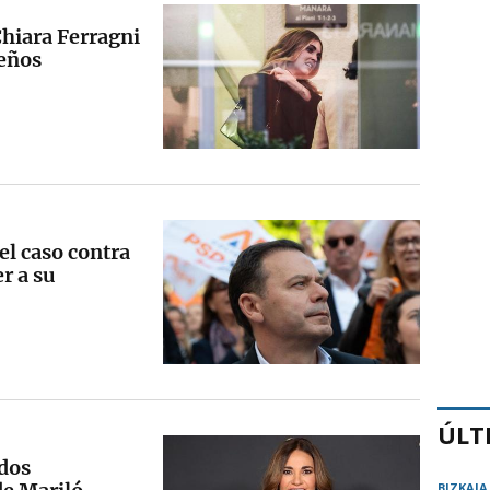
 Chiara Ferragni
deños
el caso contra
r a su
ÚLT
 dos
BIZKAIA