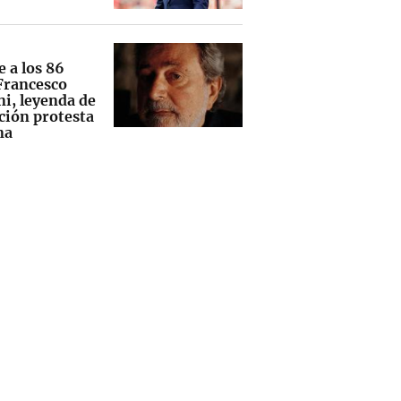
e a los 86
Francesco
ni, leyenda de
ción protesta
na