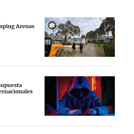
mping Arenas
 supuesta
ternacionales