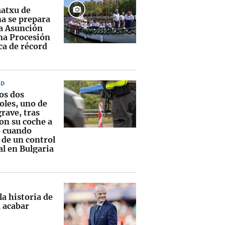
atxu de
a se prepara
la Asunción
na Procesión
ca de récord
AD
os dos
oles, uno de
grave, tras
on su coche a
o cuando
 de un control
al en Bulgaria
la historia de
 acabar