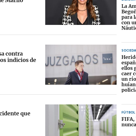
de Mariló
La Am
Begoñ
para 
con u
Náuti
SOCIED
sa contra
Herid
los indicios de
españ
ellos 
caer c
un rí
huían
polici
ncidente que
FÚTBOL
FIFA, 
nunca