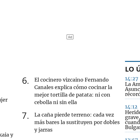
LO 
6
14:27
El cocinero vizcaino Fernando
La Am
Canales explica cómo cocinar la
Asunc
récor
mejor tortilla de patata: ni con
jer
cebolla ni sin ella
14:12
Herido
7
La caña pierde terreno: cada vez
grave,
más bares la sustituyen por dobles
cuando
Bulga
y jarras
kaia y
13:57