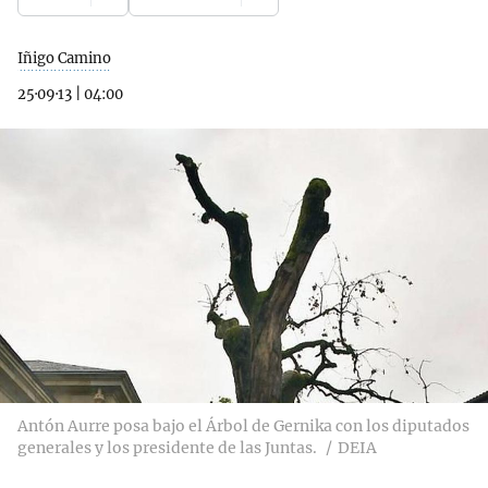
Iñigo Camino
25·09·13
|
04:00
Antón Aurre posa bajo el Árbol de Gernika con los diputados
generales y los presidente de las Juntas.
DEIA