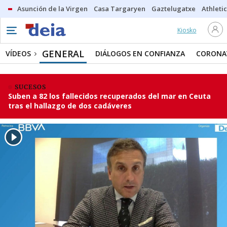
Asunción de la Virgen
Casa Targaryen
Gaztelugatxe
Athletic
Kiosko
GENERAL
VÍDEOS
DIÁLOGOS EN CONFIANZA
CORONA
SUCESOS
Suben a 82 los fallecidos recuperados del mar en Ceuta
tras el hallazgo de dos cadáveres