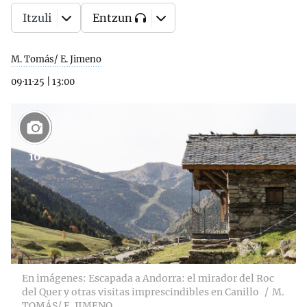
Itzuli
Entzun
M. Tomás/ E. Jimeno
09·11·25
|
13:00
10
En imágenes: Escapada a Andorra: el mirador del Roc
del Quer y otras visitas imprescindibles en Canillo
M.
TOMÁS/ E. JIMENO