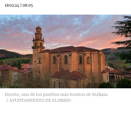
18·02·24
|
08:05
Elorrio, uno de los pueblos más bonitos de Bizkaia.
AYUNTAMIENTO DE ELORRIO