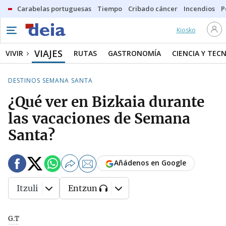
Carabelas portuguesas
Tiempo
Cribado cáncer
Incendios
P
Kiosko
VIAJES
VIVIR
RUTAS
GASTRONOMÍA
CIENCIA Y TEC
DESTINOS SEMANA SANTA
¿Qué ver en Bizkaia durante
las vacaciones de Semana
Santa?
Añádenos en Google
Itzuli
Entzun
G.T