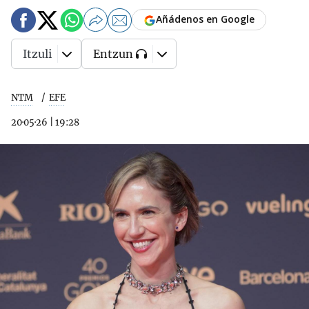
Añádenos en Google
Itzuli
Entzun
NTM
EFE
20·05·26
|
19:28