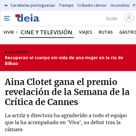
Carabelas portuguesas
Tiempo
Cribado cáncer
Incendios
P
Kiosko
CINE Y TELEVISIÓN
VIVIR
VIAJES
RUTAS
GASTR
SUCESOS
Recuperan el cuerpo sin vida de una mujer en la ría de
Bilbao
Aina Clotet gana el premio
revelación de la Semana de la
Crítica de Cannes
La actriz y directora ha agradecido a todo el equipo
que la ha acompañado en 'Viva', su debut tras la
cámara