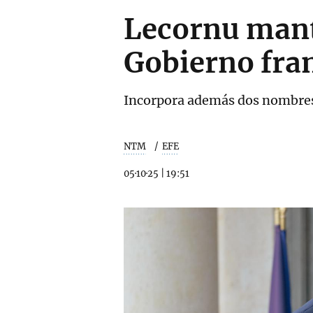
Lecornu manti
Gobierno fran
Incorpora además dos nombres 
NTM
EFE
05·10·25
|
19:51