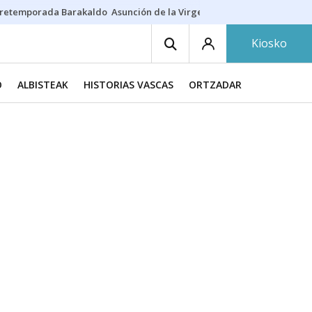
retemporada Barakaldo
Asunción de la Virgen
Casa Targaryen
Gazt
Kiosko
O
ALBISTEAK
HISTORIAS VASCAS
ORTZADAR