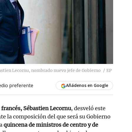
bastien Lecornu, nombrado nuevo jefe de Gobierno
EP
dio preferente
Añádenos en Google
 francés, Sébastien Lecornu
, desveló este
e la composición del que será su Gobierno
na
quincena de ministros de centro y de