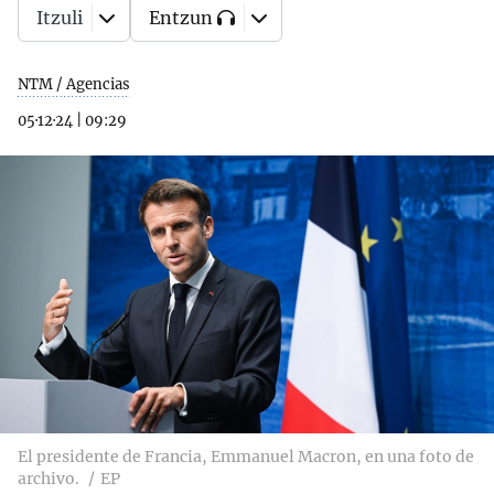
Itzuli
Entzun
NTM / Agencias
05·12·24
|
09:29
El presidente de Francia, Emmanuel Macron, en una foto de
archivo.
EP