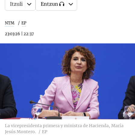
Itzuli
Entzun
NTM
EP
23·03·26
|
22:37
La vicepresidenta primera y ministra de Hacienda, María
Jesús Montero.
EP