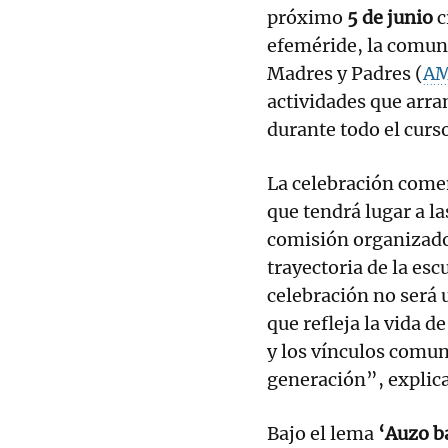
próximo
5 de junio
c
efeméride, la comuni
Madres y Padres (
A
actividades que arra
durante todo el curs
La celebración com
que tendrá lugar a l
comisión organizado
trayectoria de la esc
celebración no será 
que refleja la vida d
y los vínculos comun
generación”, explic
Bajo el lema
‘Auzo b