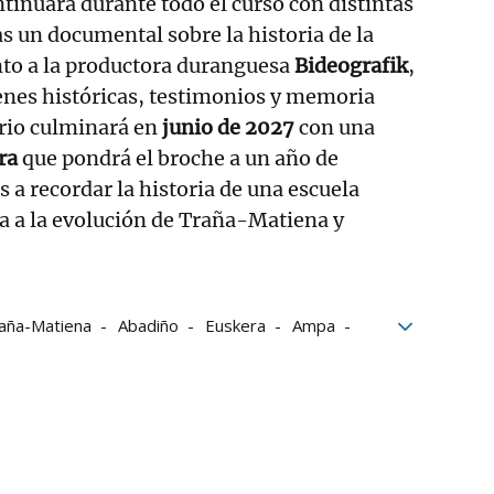
inuará durante todo el curso con distintas
las un documental sobre la historia de la
nto a la productora duranguesa
Bideografik
,
enes históricas, testimonios y memoria
ario culminará en
junio de 2027
con una
ura
que pondrá el broche a un año de
 a recordar la historia de una escuela
a a la evolución de Traña-Matiena y
aña-Matiena
Abadiño
Euskera
Ampa
lares
Centros educativos