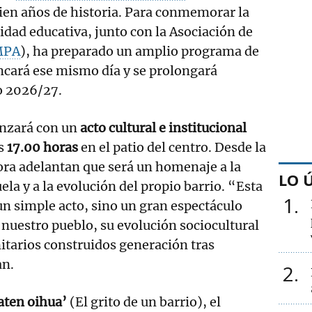
ien años de historia. Para conmemorar la
dad educativa, junto con la Asociación de
MPA
), ha preparado un amplio programa de
ncará ese mismo día y se prolongará
o 2026/27.
enzará con un
acto cultural e institucional
as
17.00 horas
en el patio del centro. Desde la
ra adelantan que será un homenaje a la
LO 
uela y a la evolución del propio barrio. “Esta
1
un simple acto, sino un gran espectáculo
e nuestro pueblo, su evolución sociocultural
itarios construidos generación tras
an.
2
aten oihua’
(El grito de un barrio), el