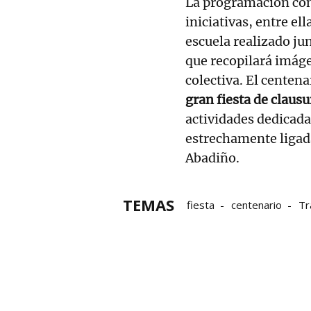
La programación cont
iniciativas, entre el
escuela realizado ju
que recopilará imág
colectiva. El centen
gran fiesta de claus
actividades dedicadas
estrechamente ligad
Abadiño.
TEMAS
fiesta
centenario
Tr
escuelas
Centros esco