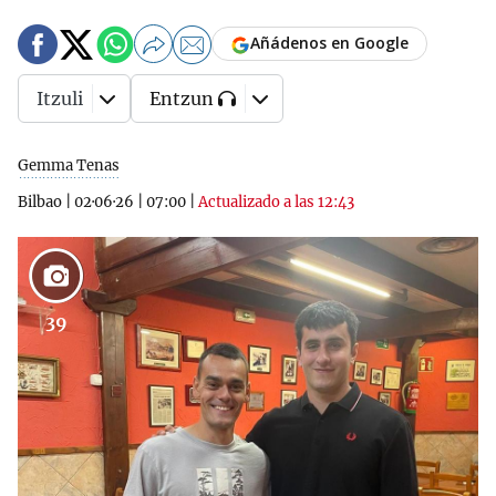
Añádenos en Google
Itzuli
Entzun
Gemma Tenas
Bilbao
|
02·06·26
|
07:00
|
Actualizado a las 12:43
39