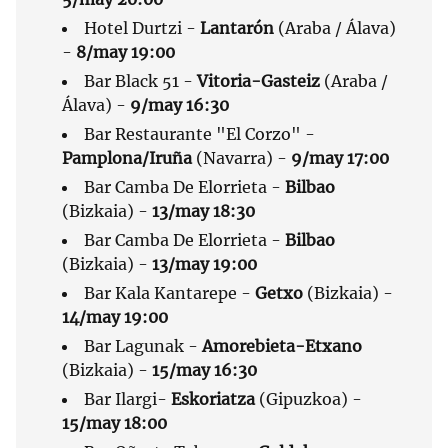
Hotel Durtzi -
Lantarón
(Araba / Álava)
-
8/may 19:00
Bar Black 51 -
Vitoria-Gasteiz
(Araba /
Álava) -
9/may 16:30
Bar Restaurante "El Corzo" -
Pamplona/Iruña
(Navarra) -
9/may 17:00
Bar Camba De Elorrieta -
Bilbao
(Bizkaia) -
13/may 18:30
Bar Camba De Elorrieta -
Bilbao
(Bizkaia) -
13/may 19:00
Bar Kala Kantarepe -
Getxo
(Bizkaia) -
14/may 19:00
Bar Lagunak -
Amorebieta-Etxano
(Bizkaia) -
15/may 16:30
Bar Ilargi-
Eskoriatza
(Gipuzkoa) -
15/may 18:00