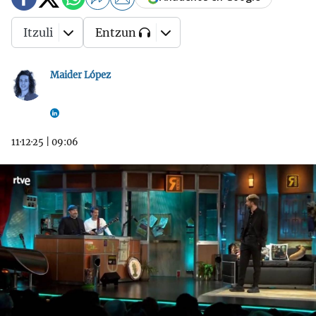
Itzuli
Entzun
Maider López
11·12·25
|
09:06