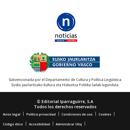
Subvencionada por el Departamento de Cultura y Política Lingüística
Eusko Jaurlaritzako Kultura eta Hizkuntza Politika Sailak lagunduta
© Editorial Iparraguirre, S.A
Todos los derechos reservados
Aviso legal
Política privacidad
Condiciones de uso
Cookies
Código ético
Accesibilidad
Administrar Utiq