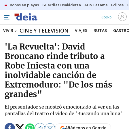
Robos en playas
Guardias Osakidetza
ADN Lezama
Eclipse
Kiosko
CINE Y TELEVISIÓN
VIVIR
VIAJES
RUTAS
GASTR
'La Revuelta': David
Broncano rinde tributo a
Robe Iniesta con una
inolvidable canción de
Extremoduro: "De los más
grandes"
El presentador se mostró emocionado al ver en las
pantallas del teatro el vídeo de 'Buscando una luna'
Añádenos en Google