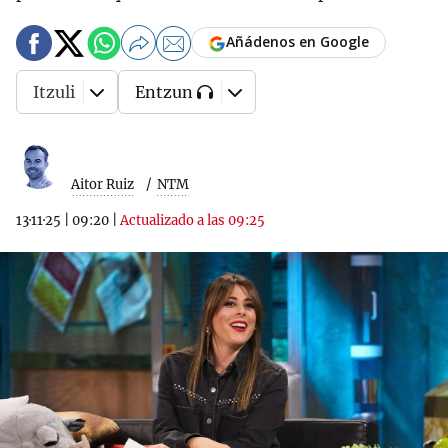
Añádenos en Google
Itzuli
Entzun
Aitor Ruiz
NTM
13·11·25
|
09:20
|
Actualizado a las 09:25