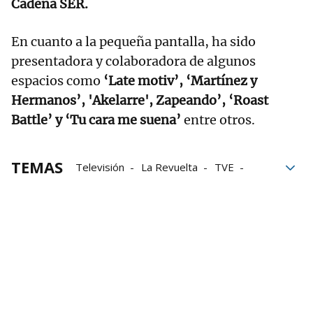
Cadena SER.
En cuanto a la pequeña pantalla, ha sido
presentadora y colaboradora de algunos
espacios como
‘Late motiv’, ‘Martínez y
Hermanos’, 'Akelarre', Zapeando’, ‘Roast
Battle’ y ‘Tu cara me suena’
entre otros.
TEMAS
Televisión
La Revuelta
TVE
La 1
David Broncano
Valeria Ros
Masterchef Celebrity