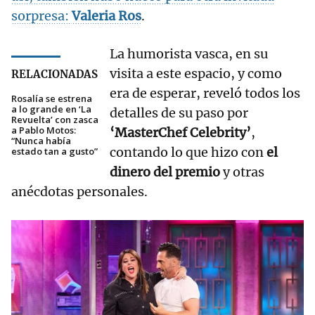
sorpresa:
Valeria Ros
.
La humorista vasca, en su
visita a este espacio, y como
RELACIONADAS
era de esperar, reveló todos los
Rosalía se estrena
a lo grande en ‘La
detalles de su paso por
Revuelta’ con zasca
a Pablo Motos:
‘MasterChef Celebrity’
,
“Nunca había
contando lo que hizo con
el
estado tan a gusto”
dinero del premio
y otras
anécdotas personales.