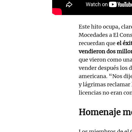
Este hito ocupa, clar
Mocedades a El Cons
recuerdan que
el éxi
vendieron dos millon
que vieron como un
vender después los d
americana. “Nos dij
y lágrimas reclamar 
licencias no eran co
Homenaje me
Los miembros de el C