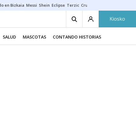
do en Bizkaia
Messi
Shein
Eclipse
Terzic
Cruz Gorbeia
Guía Macarfi
Kiosko
SALUD
MASCOTAS
CONTANDO HISTORIAS