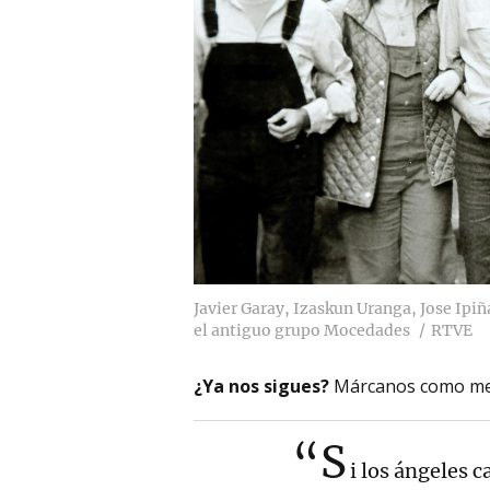
Javier Garay, Izaskun Uranga, Jose Ipi
el antiguo grupo Mocedades
RTVE
¿Ya nos sigues?
Márcanos como me
“S
i los ángeles 