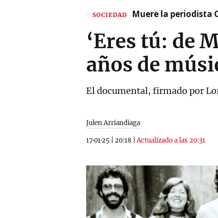
Muere la periodista 
SOCIEDAD
‘Eres tú: de 
años de músi
El documental, firmado por Lor
Julen Arriandiaga
17·01·25
|
20:18
|
Actualizado a las 20:31