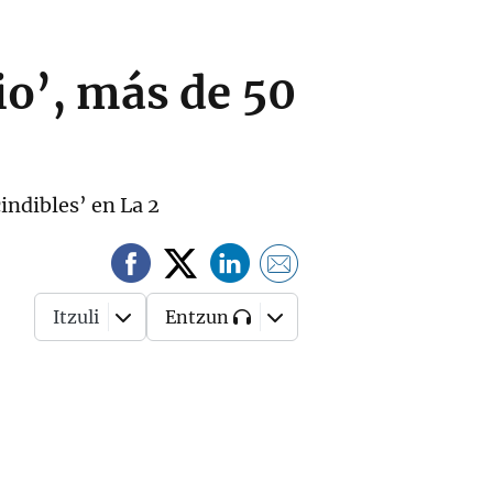
io’, más de 50
indibles’ en La 2
Itzuli
Entzun