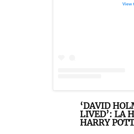
View 
‘DAVID HOL
LIVED’: LA 
HARRY POT