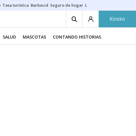
o
Tasa turística
Barbacid
Seguro de hogar
Lío Athletic-Osasuna
Mast
Kiosko
SALUD
MASCOTAS
CONTANDO HISTORIAS