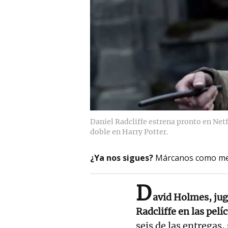
Daniel Radcliffe estrena pronto en Netf
doble en Harry Potter.
¿Ya nos sigues?
Márcanos como me
D
avid Holmes, jug
Radcliffe en las pelí
seis de las entregas