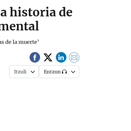
a historia de
umental
as de la muerte’
Itzuli
Entzun