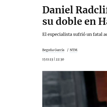
Daniel Radcli
su doble en 
El especialista sufrió un fatal
Begoña García
NTM
15·11·23
|
22:30