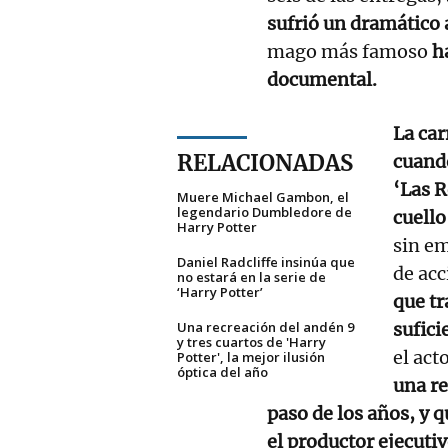
sufrió un dramático 
mago más famoso
h
documental.
La car
RELACIONADAS
cuando
‘Las R
Muere Michael Gambon, el
legendario Dumbledore de
cuello
Harry Potter
sin em
Daniel Radcliffe insinúa que
de acc
no estará en la serie de
‘Harry Potter’
que tr
Una recreación del andén 9
sufici
y tres cuartos de 'Harry
el act
Potter', la mejor ilusión
óptica del año
una r
paso de los años, y q
el productor ejecuti