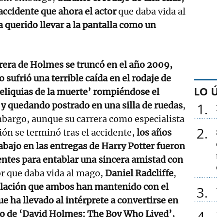
accidente que ahora el actor
que daba vida al
a querido llevar a la pantalla como un
rera de Holmes se truncó en el año 2009,
 sufrió una terrible caída en el rodaje de
LO 
eliquias de la muerte’ rompiéndose el
 y quedando postrado en una silla de ruedas
,
1
bargo, aunque su carrera como especialista
2
ión se terminó tras el accidente,
los años
abajo en las entregas de Harry Potter fueron
entes para entablar una sincera amistad con
or que daba vida al mago,
Daniel Radcliffe
,
elación que ambos han mantenido con el
3
ue ha llevado al intérprete a convertirse en
4
vo de ‘David Holmes: The Boy Who Lived’,