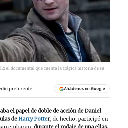
lix el documental que cuenta la trágica historia de su
dio preferente
Añádenos en Google
aba el papel de doble de acción de Daniel
culas de
Harry Potte
r
, de hecho, participó en
, sin embargo,
durante el rodaje de una ellas,