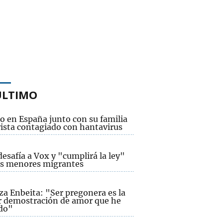
ÚLTIMO
o en España junto con su familia
rista contagiado con hantavirus
desafía a Vox y "cumplirá la ley"
os menores migrantes
za Enbeita: "Ser pregonera es la
 demostración de amor que he
ido"