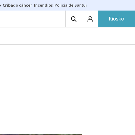
o
Cribado cáncer
Incendios
Policía de Santurtzi
Aeropuerto de Bilba
Kiosko