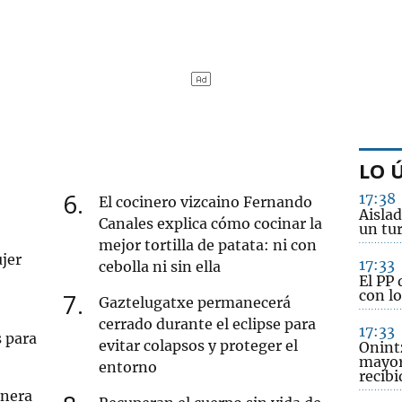
LO 
6
17:38
El cocinero vizcaino Fernando
Aislad
Canales explica cómo cocinar la
un tu
mejor tortilla de patata: ni con
jer
17:33
cebolla ni sin ella
El PP 
con l
7
Gaztelugatxe permanecerá
cerrado durante el eclipse para
17:33
s para
evitar colapsos y proteger el
Onint
mayor
entorno
recib
onera