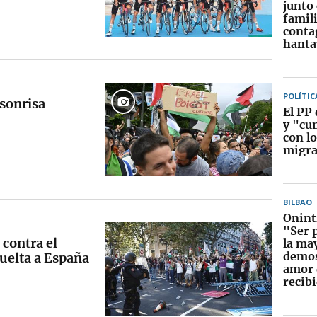
junto
famili
conta
hanta
POLÍTIC
 sonrisa
El PP 
y "cum
con l
migra
BILBAO
Onint
"Ser 
 contra el
la ma
demos
uelta a España
amor 
recib