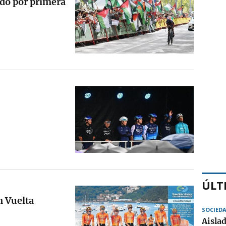
ido por primera
ÚLT
n Vuelta
SOCIED
Aisla