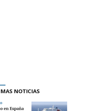
IMAS NOTICIAS
AD
do en España