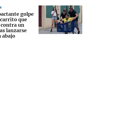
N
pactante golpe
 carrito que
 contra un
as lanzarse
a abajo