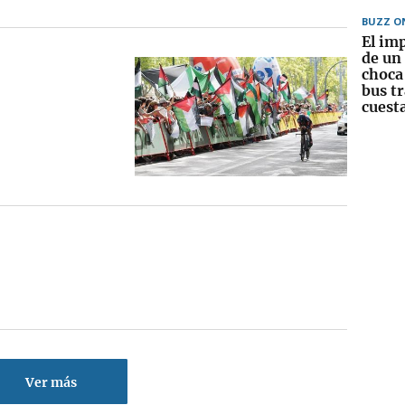
BUZZ O
El im
de un
choca
bus tr
cuest
Ver más