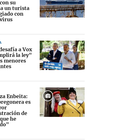
 con su
a un turista
giado con
virus
A
desafía a Vox
plirá la ley"
os menores
ntes
za Enbeita:
pregonera es
yor
tración de
que he
ido"