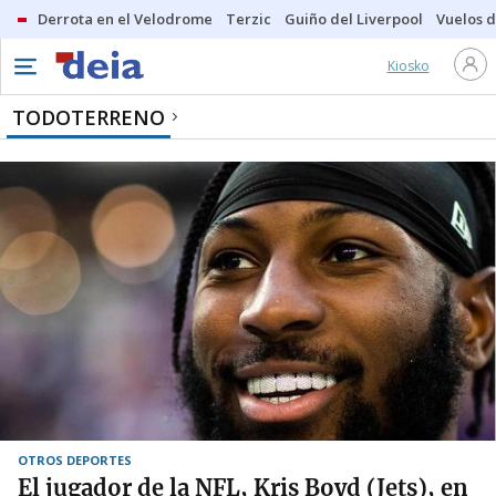
Derrota en el Velodrome
Terzic
Guiño del Liverpool
Vuelos d
Kiosko
TODOTERRENO
OTROS DEPORTES
El jugador de la NFL, Kris Boyd (Jets), en