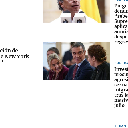
Puig
denun
“rebe
Supre
aplica
amnis
despu
regre
ción de
he New York
a"
POLÍTIC
Inves
presu
agres
sexua
migra
tras l
masiv
julio
BILBAO