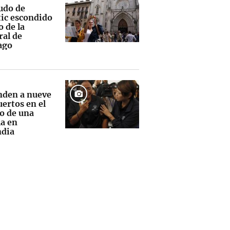
cudo de
tic escondido
 de la
ral de
ago
nden a nueve
uertos en el
eo de una
la en
ndia