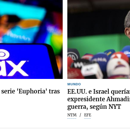
MUNDO
 serie 'Euphoria' tras
EE.UU. e Israel quería
expresidente Ahmadin
guerra, según NYT
NTM
EFE