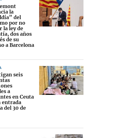
demont
cia la
ldía” del
mo por no
r la ley de
tía, dos años
és de su
so a Barcelona
A
tigan seis
ntas
iones
les a
ntes en Ceuta
a entrada
a del 30 de