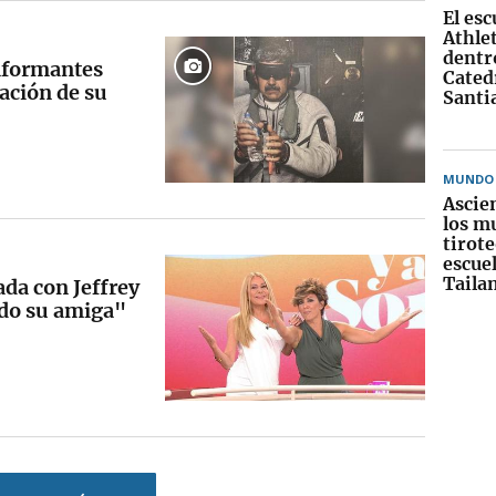
El es
Athle
dentro
informantes
Cated
ación de su
Santi
MUNDO
Ascie
los m
tirot
escue
Taila
ada con Jeffrey
ido su amiga"