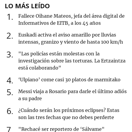
LO MÁS LEÍDO
1
Fallece Oihane Mateos, jefa del área digital de
Informativos de EITB, a los 45 años
2
Euskadi activa el aviso amarillo por lluvias
intensas, granizo y viento de hasta 100 km/h
3
"Las policías están molestas con la
investigación sobre las torturas. La Ertzaintza
está colaborando"
4
‘Ulpiano’ come casi 30 platos de marmitako
5
Messi viaja a Rosario para darle el último adiós
a su padre
6
¿Cuándo serán los próximos eclipses? Estas
son las tres fechas que no debes perderte
7
"Rechacé ser reportero de ‘Sálvame"