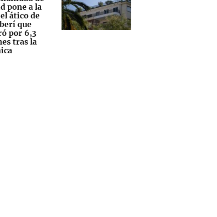
d pone a la
el ático de
erí que
ó por 6,3
es tras la
ica