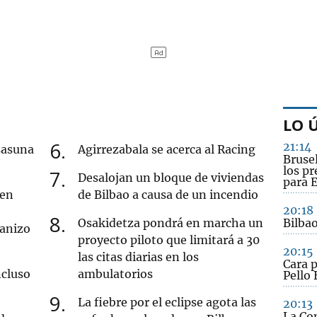
LO 
6
21:14
sasuna
Agirrezabala se acerca al Racing
Brusel
los p
7
Desalojan un bloque de viviendas
para 
 en
de Bilbao a causa de un incendio
20:18
8
Osakidetza pondrá en marcha un
Bilbao
ranizo
proyecto piloto que limitará a 30
20:15
las citas diarias en los
Cara 
ncluso
ambulatorios
Pello 
9
La fiebre por el eclipse agota las
20:13
La Co