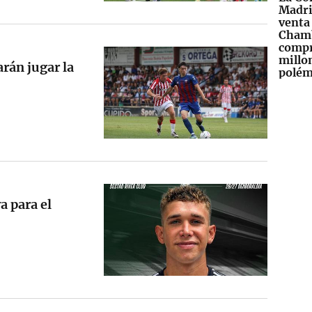
Madri
venta 
Chamb
compr
millon
rán jugar la
polém
a para el