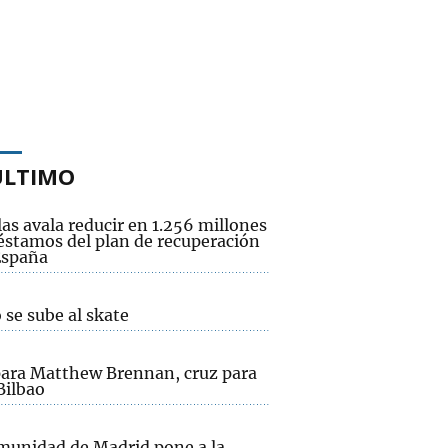
ÚLTIMO
as avala reducir en 1.256 millones
réstamos del plan de recuperación
España
 se sube al skate
para Matthew Brennan, cruz para
Bilbao
munidad de Madrid pone a la