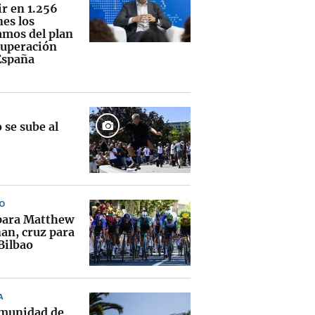
ir en 1.256
nes los
amos del plan
cuperación
España
 se sube al
O
para Matthew
an, cruz para
Bilbao
A
munidad de