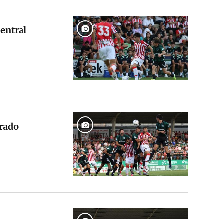
entral
arado