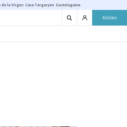
 de la Virgen
Casa Targaryen
Gaztelugatxe
Athletic
Aste Nagusia
C
Kiosko