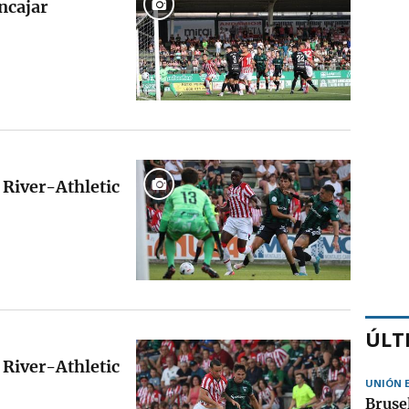
encajar
 River-Athletic
ÚLT
 River-Athletic
UNIÓN 
Bruse