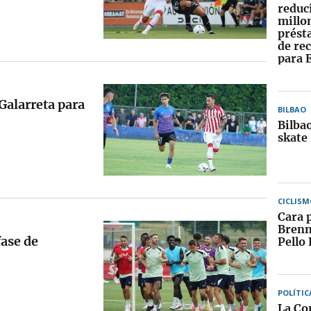
reduc
millo
prést
de re
para 
Galarreta para
BILBAO
Bilbao
skate
CICLISM
Cara 
Brenn
fase de
Pello 
POLÍTIC
La Co