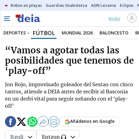
Robos en playas
Guardias Osakidetza
ADN Lezama
Eclipse
Kiosko
FÚTBOL
DEPORTES
MUNDIAL 2026
BALONCESTO
B
“Vamos a agotar todas las
posibilidades que tenemos de
‘play-off”
Jon Rojo, improvisado goleador del Sestao con cinco
tantos, atiende a DEIA antes de recibir al Basconia
en un derbi vital para seguir soñando con el ‘play-
off’
Añádenos en Google
Itzuli
Entzun