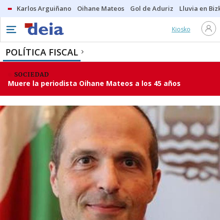
Karlos Arguiñano
Oihane Mateos
Gol de Aduriz
Lluvia en Biz
Kiosko
POLÍTICA FISCAL
SOCIEDAD
Muere la periodista Oihane Mateos a los 45 años