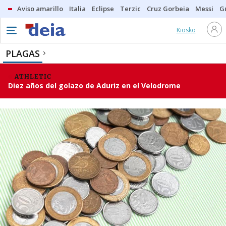
Aviso amarillo
Italia
Eclipse
Terzic
Cruz Gorbeia
Messi
G
Kiosko
PLAGAS
ATHLETIC
Diez años del golazo de Aduriz en el Velodrome