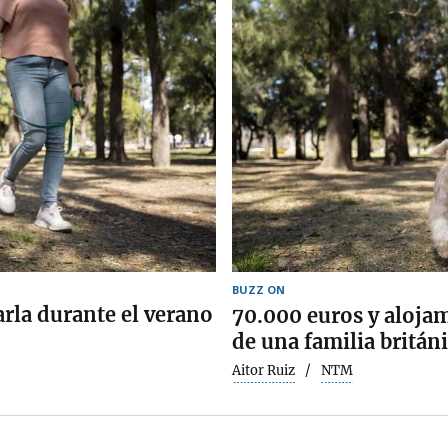
BUZZ ON
arla durante el verano
70.000 euros y alojam
de una familia britán
Aitor Ruiz
NTM