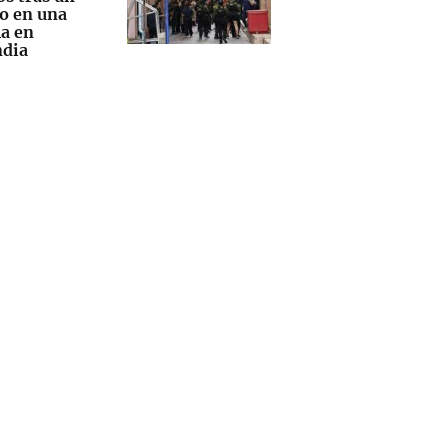
eo en una
la en
ndia