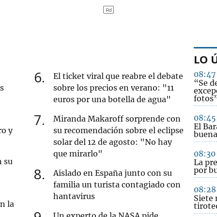
LO 
6
08:47
El ticket viral que reabre el debate
“Se de
s
sobre los precios en verano: "11
excep
fotos
euros por una botella de agua"
7
08:45
Miranda Makaroff sorprende con
El Ba
ro y
su recomendación sobre el eclipse
buena
solar del 12 de agosto: "No hay
que mirarlo"
08:30
n su
La pr
8
por b
Aislado en España junto con su
familia un turista contagiado con
08:28
hantavirus
Siete 
n la
tirote
9
Un experto de la NASA pide