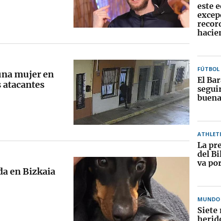
este e
excep
recor
hacie
FÚTBOL
 una mujer en
El Ba
s atacantes
segui
buena
ATHLET
La pr
del Bi
va po
da en Bizkaia
MUNDO
Siete
herid