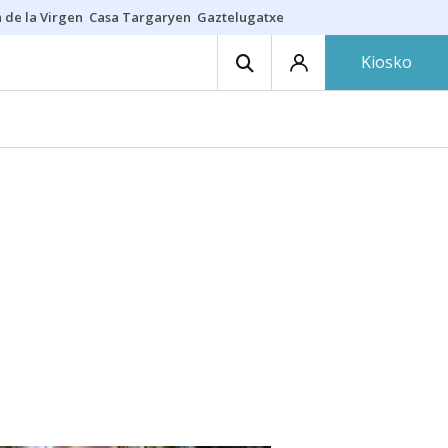
 de la Virgen
Casa Targaryen
Gaztelugatxe
Athletic
Aste Nagusia
C
Kiosko