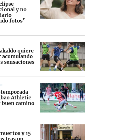
clipse
cional y no
darlo
ndo fotos”
rakaldo quiere
r acumulando
s sensaciones
IC
etemporada
lbao Athletic
r buen camino
 muertos y 15
os tras un