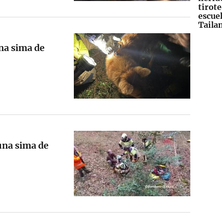
tirot
escue
Taila
na sima de
una sima de