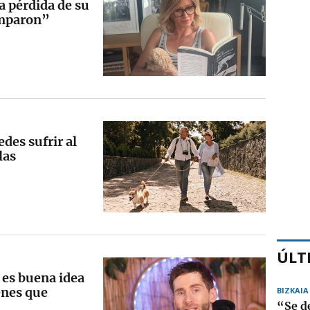
a pérdida de su
amparon”
es sufrir al
las
ÚLT
 es buena idea
enes que
BIZKAIA
“Se d