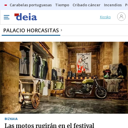
Carabelas portuguesas
Tiempo
Cribado cáncer
Incendios
P
Kiosko
PALACIO HORCASITAS
BIZKAIA
Las motos rugirán en el festival